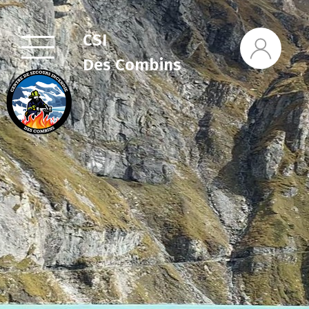
CSI
Des Combins