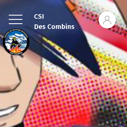
CSI
Des Combins