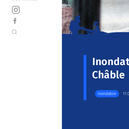
Inonda
Châble
Inondation
11.