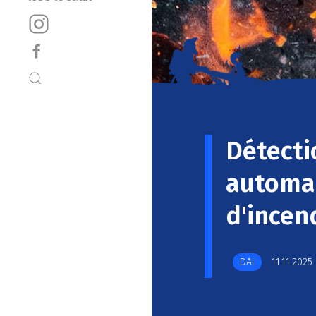
Détecti
automa
d'incen
DAI
11.11.2025