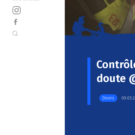
Contrôl
doute 
Divers
09.03.2