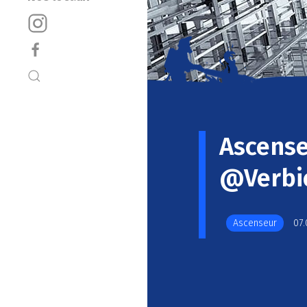
Ascens
@Verbi
Ascenseur
07.