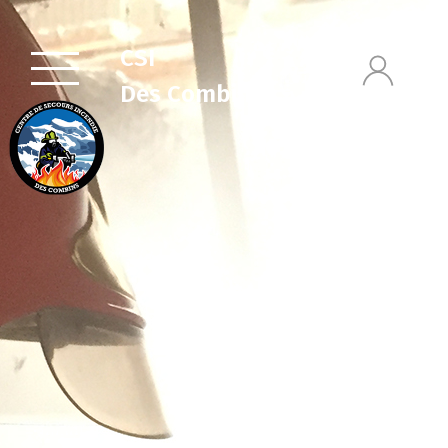
CSI
Des Combins