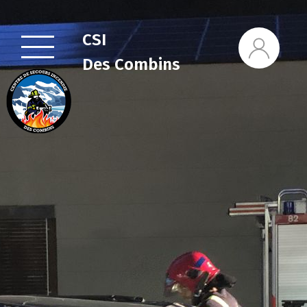
CSI
Des Combins