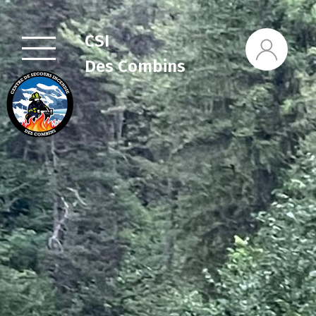
CSI
Des Combins